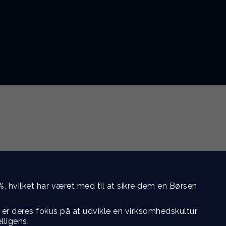
: De bedste resultater skabes, når mennesker forstår
ng.
, hvilket har været med til at sikre dem en Børsen
, er deres fokus på at udvikle en virksomhedskultur
lligens.