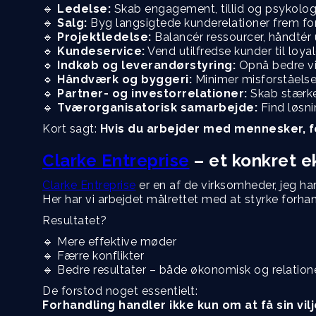
🔹
Ledelse:
Skab engagement, tillid og psykologi
🔹
Salg:
Byg langsigtede kunderelationer frem for 
🔹
Projektledelse:
Balancér ressourcer, håndtér
🔹
Kundeservice:
Vend utilfredse kunder til loy
🔹
Indkøb og leverandørstyring:
Opnå bedre vi
🔹
Håndværk og byggeri:
Minimer misforståels
🔹
Partner- og investorrelationer:
Skab stærke 
🔹
Tværorganisatorisk samarbejde:
Find løsni
Kort sagt:
Hvis du arbejder med mennesker, f
Clarke Entreprise
– et konkret 
Clarke Entreprise
er en af de virksomheder, jeg ha
Her har vi arbejdet målrettet med at styrke forha
Resultatet?
🔹 Mere effektive møder
🔹 Færre konflikter
🔹 Bedre resultater – både økonomisk og relation
De forstod noget essentielt:
Forhandling handler ikke kun om at få sin vil