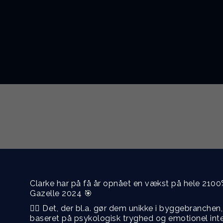
Fra kundeservice til projektledelse og indkøb
hinanden – og det starter med god forhandli
Clarke har på få år opnået en vækst på hele 2100%
Gazelle 2024 🎯
👉🏼 Det, der bl.a. gør dem unikke i byggebranchen
baseret på psykologisk tryghed og emotionel inte