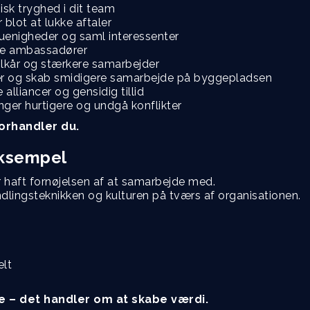
sk tryghed i dit team
blot at lukke aftaler
 uenigheder og saml interessenter
ale ambassadører
lkår og stærkere samarbejder
er og skab smidigere samarbejde på byggepladsen
alliancer og gensidig tillid
nger hurtigere og undgå konflikter
orhandler du.
eksempel
r haft fornøjelsen af at samarbejde med.
ndlingsteknikken og kulturen på tværs af organisationen.
elt
je – det handler om at skabe værdi.